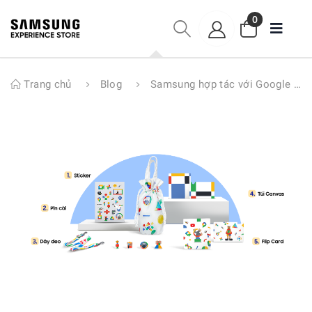
0
Trang chủ
Blog
Samsung hợp tác với Google ra mắt bộ quà tặng phụ kiện Galaxy Z Flip4 cực độc đáo