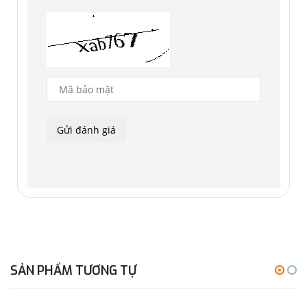
sạc từ tính đi kèm.
SẢN PHẨM TƯƠNG TỰ
Về phần mềm, Watch 7 chạy One UI Watch 6 dựa trên Wear
OS 5. Ứng dụng Samsung Health tích hợp Galaxy AI, cung