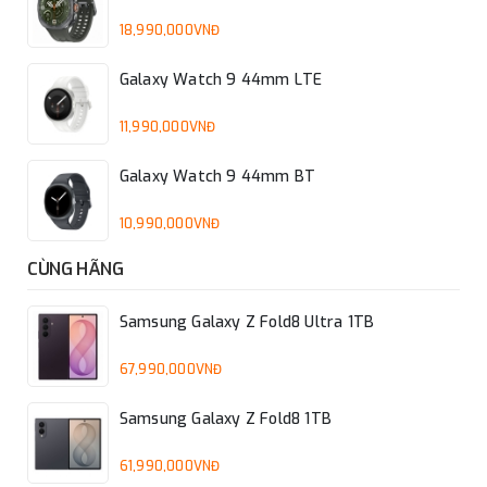
18,990,000VNĐ
Galaxy Watch 9 44mm LTE
Bên trong, Galaxy Watch Ultra được trang bị chip Exynos
W1000 mới - chip 3nm với CPU nhanh gấp 3 lần so với W930
11,990,000VNĐ
và RAM 2GB. Samsung cho biết chip mới hiệu quả hơn 30%.
Đồng hồ mới của Samsung cuối cùng cũng hỗ trợ GPS tần số
Galaxy Watch 9 44mm BT
kép để theo dõi chính xác hơn, ngay cả trong môi trường đô
10,990,000VNĐ
thị đông đúc.
CÙNG HÃNG
Samsung Galaxy Z Fold8 Ultra 1TB
67,990,000VNĐ
Samsung Galaxy Z Fold8 1TB
61,990,000VNĐ