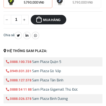
5,790,000VNĐ
5,790,000VNĐ
MUA HÀNG
Chia sẻ
CHIA SẺ:
HỆ THỐNG SAM PLAZA:
Sam Plaza Quận 5
0888.100.738
Sam Plaza Gò Vấp
0949.031.331
Sam Plaza Tân Bình
0888.127.578
Sam Plaza Gigamall Thủ Đức
0888 54 11 88
Sam Plaza Bình Dương
0888.026.578