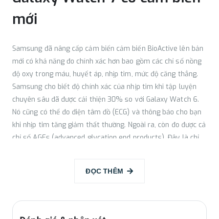
mới​
Samsung đã nâng cấp cảm biến cảm biến BioActive lên bản
mới có khả năng đo chính xác hơn bao gồm các chỉ số nồng
độ oxy trong máu, huyết áp, nhịp tim, mức độ căng thẳng.
Samsung cho biết độ chính xác của nhịp tim khi tập luyện
chuyên sâu đã được cải thiện 30% so với Galaxy Watch 6.
Nó cũng có thể đo điện tâm đồ (ECG) và thông báo cho bạn
khi nhịp tim tăng giảm thất thường. Ngoài ra, còn đo được cả
chỉ số AGEs (advanced glycation end products). Đây là chỉ
số đo lường khả năng trao đổi chất, lão hóa sinh học, cần
thiết cho những người đang trong quá trình ăn kiêng.
ĐỌC THÊM