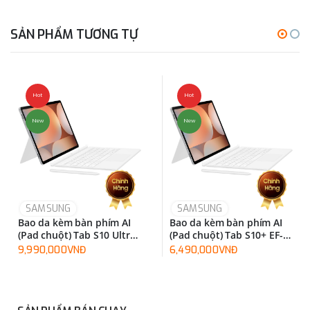
SẢN PHẨM TƯƠNG TỰ
Hot
Hot
New
New
SAMSUNG
SAMSUNG
Bao da kèm bàn phím AI
Bao da kèm bàn phím AI
(Pad chuột) Tab S10 Ultra
(Pad chuột) Tab S10+ EF-
EF-DX925UBEGWW
DX825UWEGWW
9,990,000VNĐ
6,490,000VNĐ