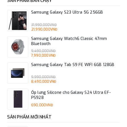
SẢN PHẨM BÁN CHẠY
Samsung Galaxy S23 Ultra 5G 256GB
31,990,000VNĐ
21,990,000VNĐ
Samsung Galaxy Watch6 Classic 47mm
Bluetooth
9,490,000VNĐ
7,990,000VNĐ
Samsung Galaxy Tab S9 FE WIFI 6GB 128GB
9,990,000VNĐ
8,490,000VNĐ
Ốp lưng Silicone cho Galaxy S24 Ultra EF-
PS928
690,000VNĐ
SẢN PHẨM MỚI NHẤT