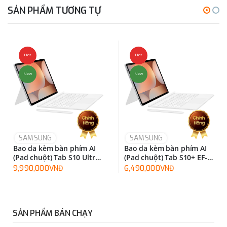
SẢN PHẨM TƯƠNG TỰ
Hot
Hot
New
New
SAMSUNG
SAMSUNG
Bao da kèm bàn phím AI
Bao da kèm bàn phím AI
(Pad chuột) Tab S10 Ultra
(Pad chuột) Tab S10+ EF-
EF-DX925UBEGWW
DX825UWEGWW
9,990,000VNĐ
6,490,000VNĐ
SẢN PHẨM BÁN CHẠY